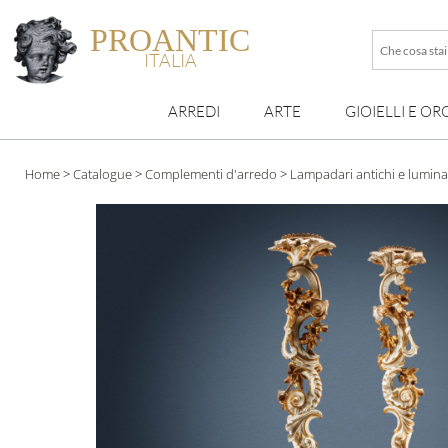
PROANTIC
Che
ITALIA
cosa
stai
ARREDI
ARTE
GIOIELLI E OR
cercando
esattamen
?
Home
>
Catalogue
>
Complementi d'arredo
>
Lampadari antichi e lumina