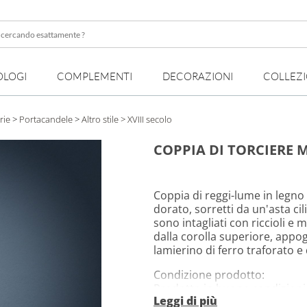
OLOGI
COMPLEMENTI
DECORAZIONI
COLLEZ
te
rie
>
Portacandele
>
Altro stile
> XVIII secolo
COPPIA DI TORCIERE M
Coppia di reggi-lume in legno
dorato, sorretti da un'asta ci
sono intagliati con riccioli e 
dalla corolla superiore, appogg
lamierino di ferro traforato e
Condizione prodotto:
Prodotto in buone condizioni,
Leggi di più
presentare lo stato reale nel