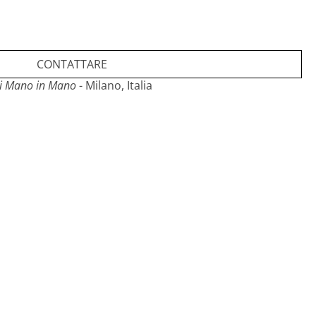
iari dalle foto, fa fede quanto riportato nella
CONTATTARE
i Mano in Mano
- Milano, Italia