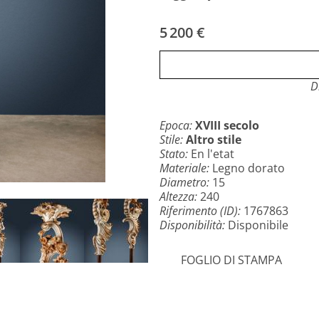
particolari non risultassero ch
descrizione.
5 200 €
D
Epoca:
XVIII secolo
Stile:
Altro stile
Stato:
En l'etat
Materiale:
Legno dorato
Diametro:
15
Altezza:
240
Riferimento (ID):
1767863
Disponibilità:
Disponibile
FOGLIO DI STAMPA