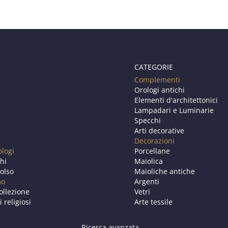
CATEGORIE
Complementi
Orologi antichi
Elementi d'architettonici
Lampadari e Luminarie
Specchi
Arti decorative
Decorazioni
ologi
Porcellane
chi
Maiolica
olso
Maioliche antiche
mo
Argenti
ollezione
Vetri
i religiosi
Arte tessile
Ricerca avanzata