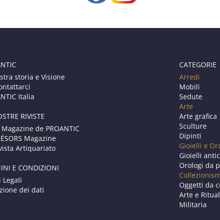
NTIC
CATEGORIE
stra storia e Visione
Arredi
ontattarci
Mobili
TIC Italia
Sedute
Arte
OSTRE RIVISTE
Arte grafica
Sculture
 Magazine de PROANTIC
Dipinti
RÉSORS Magazine
Gioielli e Or
vista Artiquariato
Gioielli anti
Orologi da p
INI E CONDIZIONI
Collezionis
i Legali
Oggetti da c
zione dei dati
Arte e Ritual
Militaria