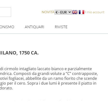
NOVITÀ
Il mio account
IONISMO
ANTIQUARI
RIVISTE
ILANO, 1750 CA.
 di cirmolo intagliato laccato bianco e parzialmente
lindrica. Composti da grandi volute a “C” contrapposte,
motivi fogliacei, abbellite da un ramo fiorito che scende
io per il cero. Sopra i due lumi è presente il piatto in
 dorato.
 presenta piccoli segni di usura. Cerchiamo di
 modo più completo possibile con le foto. Qualora alcuni