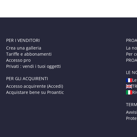
PER I VENDITORI
PROA
Crea una galleria
La no
Tariffe e abbonamenti
Per c
Accesso pro
PROAN
Privati : vendi i tuoi oggetti
LE N
PER GLI ACQUIRENTI
Le
Accesso acquirente (Accedi)
T
Acquistare bene su Proantic
Ri
TERM
Avvis
Prote