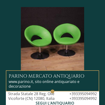
PARINO MERCATO ANTIQUARIO
www.parino.it, sito online antiquariato e
decorazione
Strada Statale 28 Reg. Olle
+393395094992
Vicoforte (CN) 12080, Italia
+393395094992
SEGUI L’ANTIQUARIO