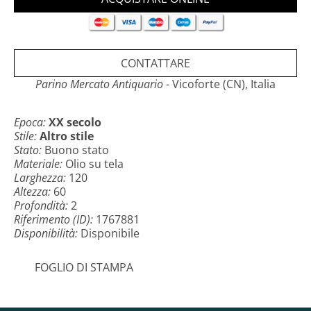
presenta piccole cadute di colore (vedi foto), opera
nel complesso in discrete condizioni.
Come ogni nostro articolo verrà accompagnato da un
CONTATTARE
certificato di autenticità e garanzia con
documentazione fotografica. Visitate il nostro sito
Parino Mercato Antiquario
- Vicoforte (CN), Italia
www.parino.it, spedizione gratuita in tutta Europa in
casse di legno costruite su misura. Acquista a rate
senza interessi.
Epoca:
XX secolo
Stile:
Altro stile
Stato:
Buono stato
Materiale:
Olio su tela
Larghezza:
120
Altezza:
60
Profondità:
2
Riferimento (ID):
1767881
Disponibilità:
Disponibile
FOGLIO DI STAMPA