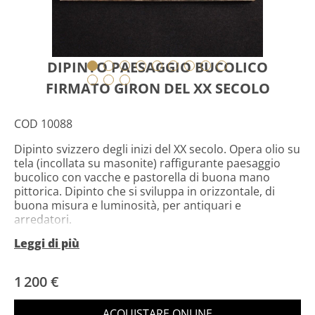
DIPINTO PAESAGGIO BUCOLICO
FIRMATO GIRON DEL XX SECOLO
COD 10088
Dipinto svizzero degli inizi del XX secolo. Opera olio su
tela (incollata su masonite) raffigurante paesaggio
bucolico con vacche e pastorella di buona mano
pittorica. Dipinto che si sviluppa in orizzontale, di
buona misura e luminosità, per antiquari e
arredatori.
Leggi di più
Opera firmata Giron in basso a destra (vedi foto)
riferibile al pittore svizzero Charles Giron (1850-1914),
mancante di documentazione aggiuntiva. Quadro
1 200 €
facilmente inseribile in diversi punti della casa, di
piacevole arredamento e bella proporzione. La tela