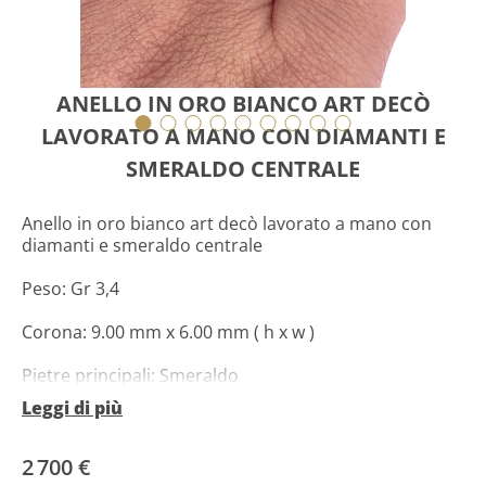
ANELLO IN ORO BIANCO ART DECÒ
LAVORATO A MANO CON DIAMANTI E
SMERALDO CENTRALE
Anello in oro bianco art decò lavorato a mano con
diamanti e smeraldo centrale
Peso: Gr 3,4
Corona: 9.00 mm x 6.00 mm ( h x w )
Pietre principali: Smeraldo
Leggi di più
Taglio e Caratura: ct 2.50
Altre pietre: Diamanti
2 700 €