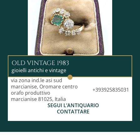
OLD VINTAGE 1983
gioielli antichi e vintage
via zona ind.le asi sud
marcianise, Oromare centro
+393925835031
orafo produttivo
marcianise 81025, Italia
SEGUI L’ANTIQUARIO
CONTATTARE