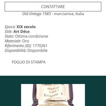
Taglio e Caratura: ct 0.15
CONTATTARE
Misura anello: 54 eu 14 it
Old Vintage 1983
- marcianise, Italia
Epoca:
XIX secolo
Stile:
Art Déco
Stato:
Ottima condizione
Materiale:
Oro
Riferimento (ID):
1770261
Disponibilità:
Disponibile
FOGLIO DI STAMPA