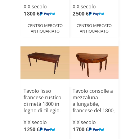
legn[...]
prima metà del[...]
XIX secolo
XIX secolo
1 800 €
2 500 €
CENTRO MERCATO
CENTRO MERCATO
ANTIQUARIATO
ANTIQUARIATO
Tavolo fisso
Tavolo consolle a
francese rustico
mezzaluna
di metà 1800 in
allungabile,
legno di ciliegio.
francese del 1800,
[...]
stile[...]
XIX secolo
XIX secolo
1 250 €
1 700 €