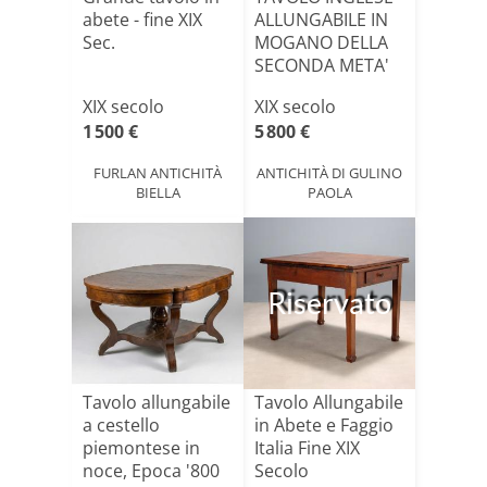
abete - fine XIX
ALLUNGABILE IN
Sec.
MOGANO DELLA
SECONDA META'
DEL XIX [...]
XIX secolo
XIX secolo
1 500 €
5 800 €
FURLAN ANTICHITÀ
ANTICHITÀ DI GULINO
BIELLA
PAOLA
Riservato
Tavolo allungabile
Tavolo Allungabile
a cestello
in Abete e Faggio
piemontese in
Italia Fine XIX
noce, Epoca '800
Secolo