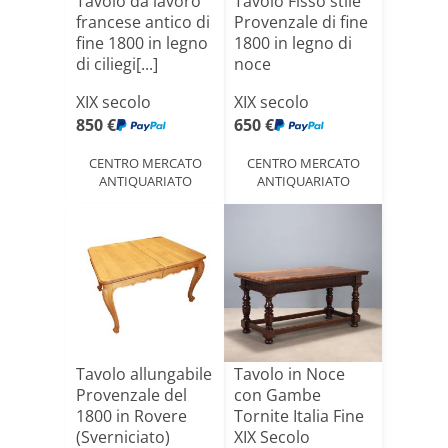
Tavolo da lavoro
Tavolo Fisso stile
francese antico di
Provenzale di fine
fine 1800 in legno
1800 in legno di
di ciliegi[...]
noce
XIX secolo
XIX secolo
850 €
650 €
CENTRO MERCATO
CENTRO MERCATO
ANTIQUARIATO
ANTIQUARIATO
Tavolo allungabile
Tavolo in Noce
Provenzale del
con Gambe
1800 in Rovere
Tornite Italia Fine
(Sverniciato)
XIX Secolo