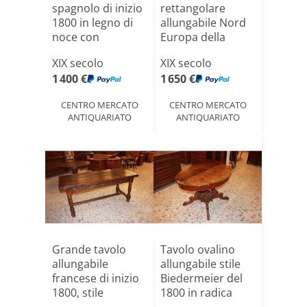
spagnolo di inizio
rettangolare
1800 in legno di
allungabile Nord
noce con
Europa della
motivo[...]
prima metà
XIX secolo
XIX secolo
1800[...]
1 400 €
1 650 €
CENTRO MERCATO
CENTRO MERCATO
ANTIQUARIATO
ANTIQUARIATO
Grande tavolo
Tavolo ovalino
allungabile
allungabile stile
francese di inizio
Biedermeier del
1800, stile
1800 in radica