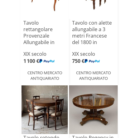
Tavolo
Tavolo con alette
rettangolare
allungabile a 3
Provenzale
metri Francese
Allungabile in
del 1800 in
Legno di Ciliegio
Moga[...]
XIX secolo
XIX secolo
X[...]
1 100 €
750 €
CENTRO MERCATO
CENTRO MERCATO
ANTIQUARIATO
ANTIQUARIATO
Tavolo rotondo
Tavolo Regency in