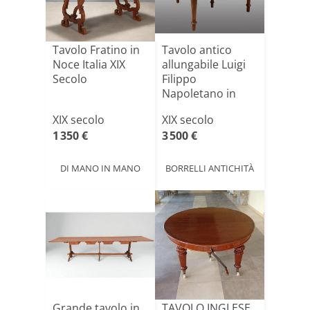
Tavolo Fratino in
Tavolo antico
Noce Italia XIX
allungabile Luigi
Secolo
Filippo
Napoletano in
massello di[...]
XIX secolo
XIX secolo
1 350 €
3 500 €
DI MANO IN MANO
BORRELLI ANTICHITÀ
Grande tavolo in
TAVOLO INGLESE