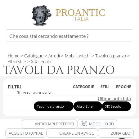
PROANTIC
ITALIA
Che
cosa
stai
Home
> Catalogue
> Arredi
> Mobili antichi
> Tavoli da pranzo
>
cercando
Altro stile
> XIX secolo
esattamente
TAVOLI DA PRANZO
?
FILTRI
CATEGORIE
STILI
EPOCHE
Ricerca avanzata
Ultime antichità
Tavoli da pranzo
Altro Stile
XIX Secolo
view_in_ar
ANTIQUARI PREFERITI
MODELLO 3D
ACQUISTO PAYPAL
CREARE UN AVVISO
ZONA GEO