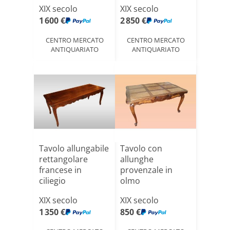
Rustico,[...]
d[...]
XIX secolo
XIX secolo
1 600 €
2 850 €
CENTRO MERCATO
CENTRO MERCATO
ANTIQUARIATO
ANTIQUARIATO
Tavolo allungabile
Tavolo con
rettangolare
allunghe
francese in
provenzale in
ciliegio
olmo
provenzale
XIX secolo
XIX secolo
1 350 €
850 €