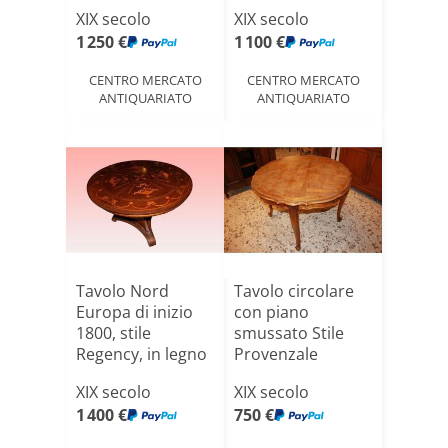
Legno di noce XIX
XIX secolo
XIX secolo
s[...]
1 250 €
1 100 €
CENTRO MERCATO
CENTRO MERCATO
ANTIQUARIATO
ANTIQUARIATO
Tavolo Nord
Tavolo circolare
Europa di inizio
con piano
1800, stile
smussato Stile
Regency, in legno
Provenzale
di mog[...]
XIX secolo
XIX secolo
1 400 €
750 €