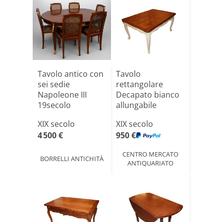
Tavolo antico con
Tavolo
sei sedie
rettangolare
Napoleone III
Decapato bianco
19secolo
allungabile
Provenzale del
XIX secolo
XIX secolo
XI[...]
4 500 €
950 €
CENTRO MERCATO
BORRELLI ANTICHITÀ
ANTIQUARIATO