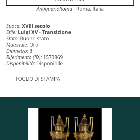
Maestro orafo: J.D.
AntiquarioRoma
- Roma, Italia
Dimensioni: diametro 7 cm, altezza 3 cm
Peso lordo: 197,32 grammi
Epoca:
XVIII secolo
Stile:
Luigi XV - Transizione
Un’opera d’eccellenza frutto della collaborazione tra
Stato:
Buono stato
la grande oreficeria ginevrina e la pittura in miniatura
Materiale:
Oro
francese di fine Settecento.
Diametro:
8
Riferimento (ID):
1573869
Disponibilità:
Disponibile
FOGLIO DI STAMPA