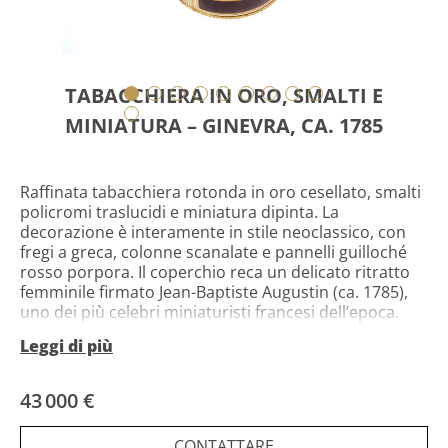
TABACCHIERA IN ORO, SMALTI E
MINIATURA – GINEVRA, CA. 1785
Raffinata tabacchiera rotonda in oro cesellato, smalti
policromi traslucidi e miniatura dipinta. La
decorazione è interamente in stile neoclassico, con
fregi a greca, colonne scanalate e pannelli guilloché
rosso porpora. Il coperchio reca un delicato ritratto
femminile firmato Jean-Baptiste Augustin (ca. 1785),
uno dei più celebri miniaturisti francesi dell’epoca.
Leggi di più
All’interno sono presenti i punzoni:
43 000 €
Charge: Jean-Jacques Prevost (Ginevra, 1762)
CONTATTARE