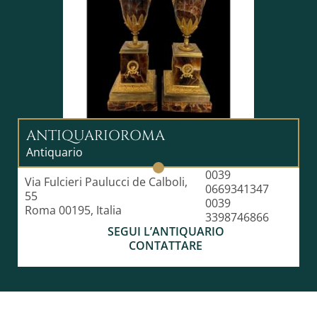
ANTIQUARIOROMA
Antiquario
0039
Via Fulcieri Paulucci de Calboli,
0669341347
55
0039
Roma 00195, Italia
3398746866
SEGUI L’ANTIQUARIO
CONTATTARE