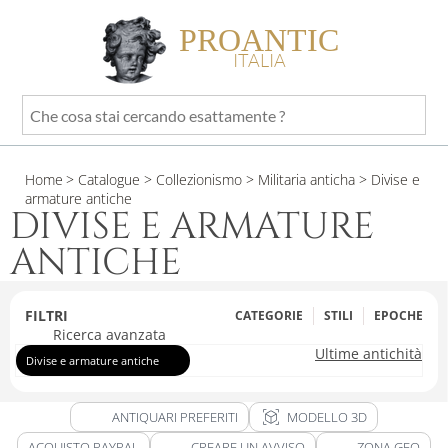
PROANTIC
ITALIA
Che
cosa
stai
Home
> Catalogue
> Collezionismo
> Militaria anticha
> Divise e
cercando
armature antiche
esattamente
DIVISE E ARMATURE
?
ANTICHE
FILTRI
CATEGORIE
STILI
EPOCHE
Ricerca avanzata
Ultime antichità
Divise e armature antiche
view_in_ar
ANTIQUARI PREFERITI
MODELLO 3D
ACQUISTO PAYPAL
CREARE UN AVVISO
ZONA GEO