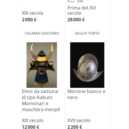
Sec. XIII
Prima del XVI
XIX secolo
secolo
2 000 €
28 000 €
CALAMAI GIACOMO
GIULIO TORTA
Elmo da samurai
Morione bianco e
di tipo Kabuto
nero
Momonari e
maschera menpō
XIX secolo
XVII secolo
12 000 €
2 200 €