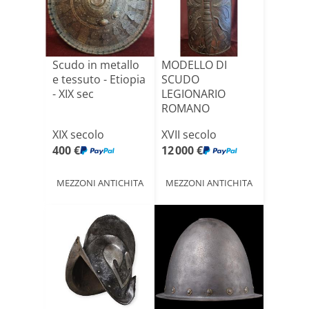
Scudo in metallo
MODELLO DI
e tessuto - Etiopia
SCUDO
- XIX sec
LEGIONARIO
ROMANO
SECONDA META
XIX secolo
XVII secolo
DEL XVII SECOLO
400 €
12 000 €
MEZZONI ANTICHITA
MEZZONI ANTICHITA