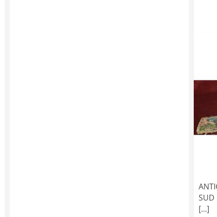
ANTI
SUD 
[...]