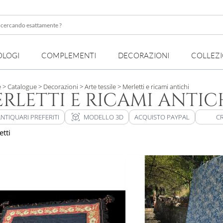
OLOGI
COMPLEMENTI
DECORAZIONI
COLLEZ
te
e
> Catalogue
> Decorazioni
> Arte tessile
> Merletti e ricami antichi
RLETTI E RICAMI ANTIC
view_in_ar
NTIQUARI PREFERITI
MODELLO 3D
ACQUISTO PAYPAL
CR
etti