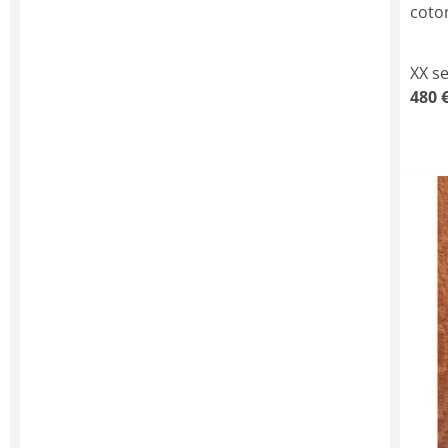
coton
XX s
480 