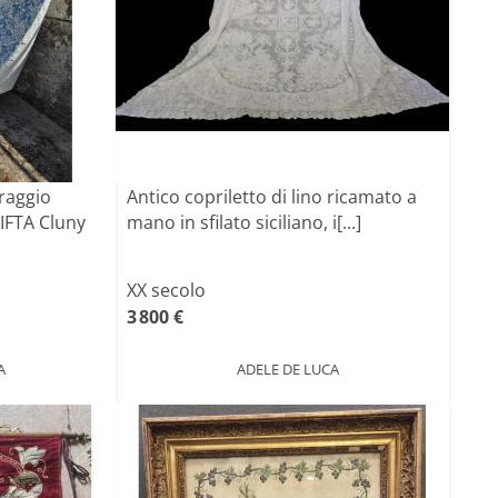
raggio
Antico copriletto di lino ricamato a
 IFTA Cluny
mano in sfilato siciliano, i[...]
XX secolo
3 800 €
A
ADELE DE LUCA