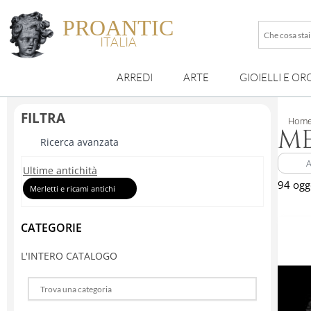
PROANTIC
Che
ITALIA
cosa
stai
ARREDI
ARTE
GIOIELLI E OR
cercando
esattamen
?
FILTRA
Hom
ME
Ricerca avanzata
A
Ultime antichità
94 ogg
Merletti e ricami antichi
CATEGORIE
L'INTERO CATALOGO
Choose
a