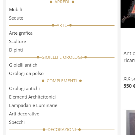
ARREDI
categorie
Mobili
Sedute
ARTE
Arte grafica
Sculture
Dipinti
Antic
GIOIELLI E OROLOGI
rica
Gioielli antichi
Orologi da polso
XIX s
COMPLEMENTI
550 
Orologi antichi
Elementi Architettonici
Lampadari e Luminarie
Arti decorative
Specchi
DECORAZIONI