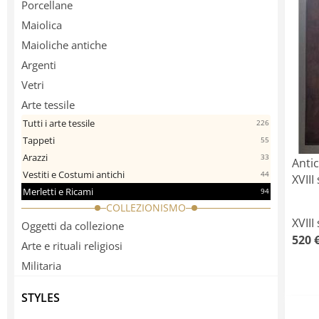
Porcellane
Maiolica
Maioliche antiche
Argenti
Vetri
Arte tessile
Tutti i arte tessile
226
Tappeti
55
Arazzi
33
Antic
Vestiti e Costumi antichi
44
XVIII
Merletti e Ricami
94
COLLEZIONISMO
XVIII
Oggetti da collezione
520 
Arte e rituali religiosi
Militaria
STYLES