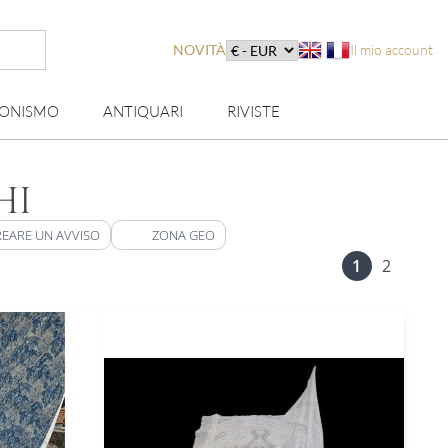
NOVITÀ
Il mio account
IONISMO
ANTIQUARI
RIVISTE
HI
EARE UN AVVISO
ZONA GEO
1
2