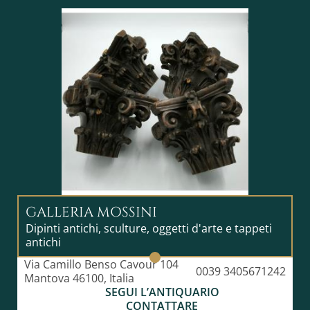
dell’accademismo internazionale. Ricevette numerosi
riconoscimenti ufficiali, fu eletto membrodell’
Académie des Beaux-Arts nel1891 e insignito della
Légion d’honneur. Lefebvre rappresenta uno dei
maestri dell’arte accademica francese della seconda
metà dell’Ottocento, apprezzato tanto per l’eleganza
formale quanto per la sua influenza pedagogica.
GALLERIA MOSSINI
Dipinti antichi, sculture, oggetti d'arte e tappeti
antichi
Via Camillo Benso Cavour 104
0039 3405671242
Mantova 46100, Italia
SEGUI L’ANTIQUARIO
CONTATTARE