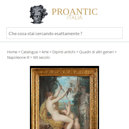
PROANTIC
ITALIA
Che
cosa
stai
Home
>
Catalogue
>
Arte
>
Dipinti antichi
>
Quadri di altri generi
>
cercando
Napoleone III
> XIX secolo
esattamente
?