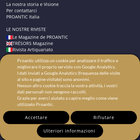
La nostra storia e Visione
Per contattarci
PROANTIC Italia
LE NOSTRE RIVISTE
Le Magazine de PROANTIC
TRÉSORS Magazine
Rivista Artiquariato
Proantic utilizza un cookie per analizzare il traffico e
TERMINI E CONDIZIONI
migliorare il proprio servizio con Google Analytics.
Avvisi Legali
I dati inviati a Google Analytics (frequenza delle visite
Protezione dei dati
al sito e pagine visitate) sono anonimi.
Ricerca avanzata
Nessun altro cookie traccia la vostra attività, i vostri
dati personali non vengono raccolti.
Grazie per averci aiutato a capire meglio come viene
utilizzato Proantic.
Accettare
Rifiutare