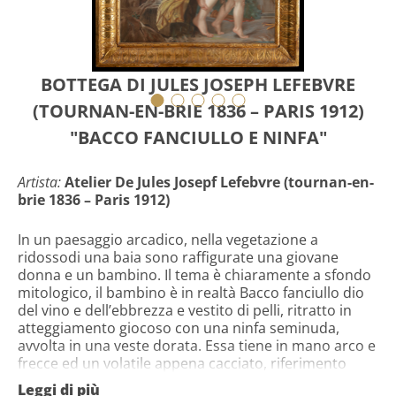
BOTTEGA DI JULES JOSEPH LEFEBVRE
(TOURNAN-EN-BRIE 1836 – PARIS 1912)
"BACCO FANCIULLO E NINFA"
Artista:
Atelier De Jules Josepf Lefebvre (tournan-en-
brie 1836 – Paris 1912)
In un paesaggio arcadico, nella vegetazione a
ridossodi una baia sono raffigurate una giovane
donna e un bambino. Il tema è chiaramente a sfondo
mitologico, il bambino è in realtà Bacco fanciullo dio
del vino e dell’ebbrezza e vestito di pelli, ritratto in
atteggiamento giocoso con una ninfa seminuda,
avvolta in una veste dorata. Essa tiene in mano arco e
frecce ed un volatile appena cacciato, riferimento
probabilmente all’educazione della giovane divinità.
Leggi di più