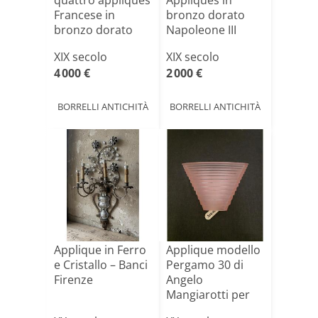
quattro appliques
Appliques in
Francese in
bronzo dorato
bronzo dorato
Napoleone III
appartenent[...]
appartenente
XIX secolo
XIX secolo
a[...]
4 000 €
2 000 €
BORRELLI ANTICHITÀ
BORRELLI ANTICHITÀ
Applique in Ferro
Applique modello
e Cristallo – Banci
Pergamo 30 di
Firenze
Angelo
Mangiarotti per
Artemide