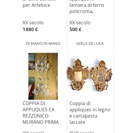
per Arteluce
lamiera di ferro
policroma,
Firenze, ci[...]
XX secolo
XX secolo
1 880 €
500 €
DI MANO IN MANO
ADELE DE LUCA
COPPIA DI
Coppia di
APPLIQUES CA
appliques in legno
REZZONICO
e cartapesta
MURANO PRIMA
laccate
META' DEL XIX