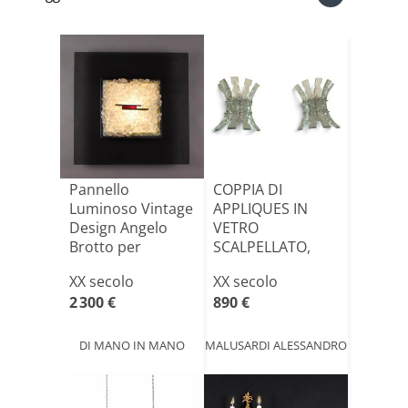
Pannello
COPPIA DI
Luminoso Vintage
APPLIQUES IN
Design Angelo
VETRO
Brotto per
SCALPELLATO,
Esperia Anni 7[...]
PROD. FONTANA
XX secolo
XX secolo
ARTE, ANN[...]
2 300 €
890 €
DI MANO IN MANO
MALUSARDI ALESSANDRO