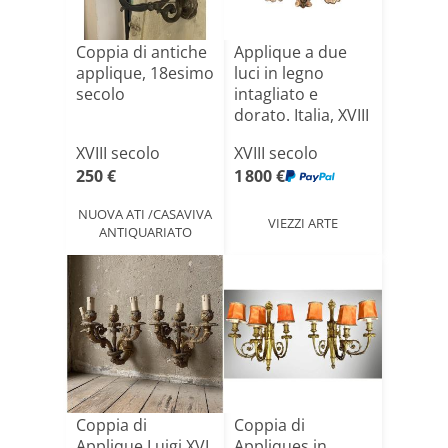
Coppia di antiche
Applique a due
applique, 18esimo
luci in legno
secolo
intagliato e
dorato. Italia, XVIII
s[...]
XVIII secolo
XVIII secolo
250 €
1 800 €
NUOVA ATI /CASAVIVA
VIEZZI ARTE
ANTIQUARIATO
Coppia di
Coppia di
Applique Luigi XVI
Appliques in