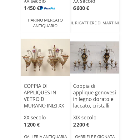
XX secolo
XX secolo
1 450 €
6 600 €
PARINO MERCATO
IL RIGATTIERE DI MARTINI
ANTIQUARIO
COPPIA DI
Coppia di
APPLIQUES IN
applique genovesi
VETRO DI
in legno dorato e
MURANO INIZI XX
laccato, cristalli,
SECOLO
[...]
XX secolo
XIX secolo
1 200 €
2 200 €
GALLERIA ANTIQUARIA
GABRIELE E GIONATA