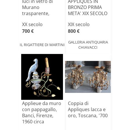
luci in vetro di
APPLIQUES IN
Murano
BRONZO PRIMA
trasparente,
META' XIX SECOLO
realizzate n[...]
XX secolo
XIX secolo
700 €
800 €
GALLERIA ANTIQUARIA
IL RIGATTIERE DI MARTINI
CHIAVACCI
Applieue da muro
Coppia di
con pappagallo,
Appliques lacca e
Banci, Firenze,
oro, Toscana, '700
1960 circa