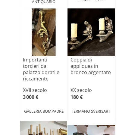
ANTIQUARIO
Importanti
Coppia di
torcieri da
appliques in
palazzo dorati e
bronzo argentato
riccamente
intagliati, It[...]
XVII secolo
XX secolo
3 000 €
180 €
GALLERIA BOMPADRE
IERMANO SVERISART