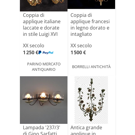
Coppia di
Coppia di
applique italiane
applique francesi
laccate e dorate
in legno dorato e
in stile Luigi XVI
intagliato
apparten[...]
XX secolo
XX secolo
1 250 €
1 500 €
PARINO MERCATO
BORRELLI ANTICHITÀ
ANTIQUARIO
Lampada '237/3'
Antica grande
di Gino Sarfatti
applique in