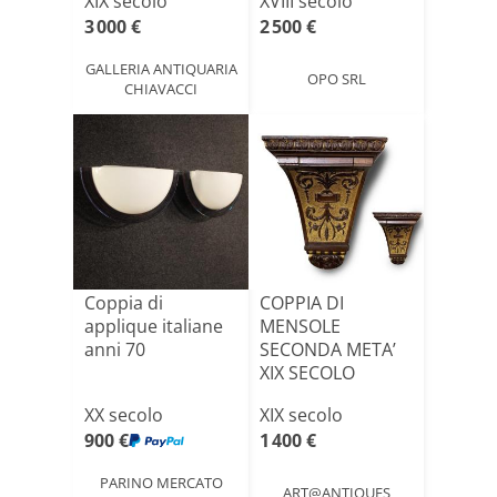
XIX secolo
XVIII secolo
SECOL[...]
3 000 €
2 500 €
GALLERIA ANTIQUARIA
OPO SRL
CHIAVACCI
Coppia di
COPPIA DI
applique italiane
MENSOLE
anni 70
SECONDA META’
XIX SECOLO
XX secolo
XIX secolo
900 €
1 400 €
PARINO MERCATO
ART@ANTIQUES