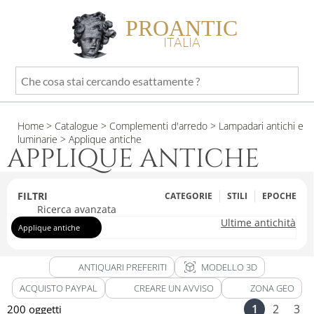
PROANTIC
ITALIA
Che
cosa
stai
Home
> Catalogue
> Complementi d'arredo
> Lampadari antichi e
cercando
luminarie
> Applique antiche
esattamente
APPLIQUE ANTICHE
?
FILTRI
CATEGORIE
STILI
EPOCHE
Ricerca avanzata
Ultime antichità
Applique antiche
view_in_ar
ANTIQUARI PREFERITI
MODELLO 3D
ACQUISTO PAYPAL
CREARE UN AVVISO
ZONA GEO
1
2
3
200 oggetti