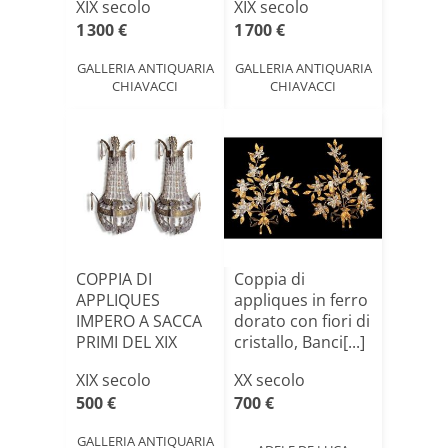
XIX secolo
XIX secolo
SECOLO
1 300 €
1 700 €
GALLERIA ANTIQUARIA
GALLERIA ANTIQUARIA
CHIAVACCI
CHIAVACCI
COPPIA DI
Coppia di
APPLIQUES
appliques in ferro
IMPERO A SACCA
dorato con fiori di
PRIMI DEL XIX
cristallo, Banci[...]
SECOLO
XIX secolo
XX secolo
500 €
700 €
GALLERIA ANTIQUARIA