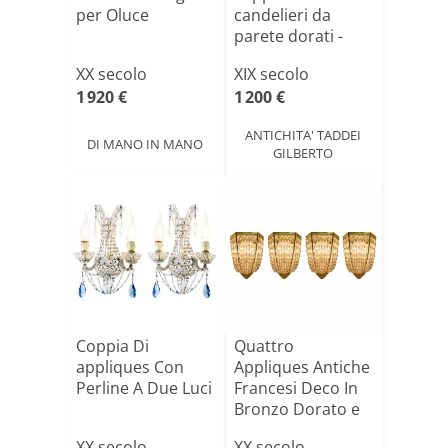
per Oluce
candelieri da
parete dorati -
applique i[...]
XX secolo
XIX secolo
1 920 €
1 200 €
ANTICHITA' TADDEI
DI MANO IN MANO
GILBERTO
Coppia Di
Quattro
appliques Con
Appliques Antiche
Perline A Due Luci
Francesi Deco In
Bronzo Dorato e
Crista[...]
XX secolo
XX secolo