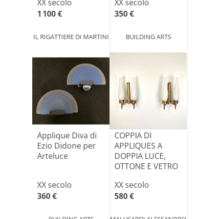
XX secolo
XX secolo
1 100 €
350 €
IL RIGATTIERE DI MARTINI
BUILDING ARTS
Applique Diva di
COPPIA DI
Ezio Didone per
APPLIQUES A
Arteluce
DOPPIA LUCE,
OTTONE E VETRO
SATINATO ANNI
XX secolo
XX secolo
'[...]
360 €
580 €
BUILDING ARTS
MALUSARDI ALESSANDRO