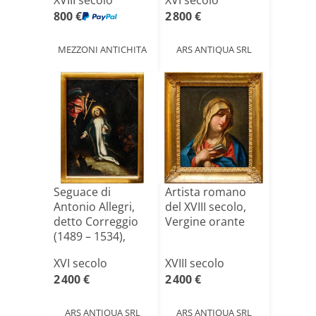
XVIII secolo
XVI secolo
800 €
2 800 €
MEZZONI ANTICHITA
ARS ANTIQUA SRL
Seguace di
Artista romano
Antonio Allegri,
del XVIII secolo,
detto Correggio
Vergine orante
(1489 – 1534),
Orazio[...]
XVI secolo
XVIII secolo
2 400 €
2 400 €
ARS ANTIQUA SRL
ARS ANTIQUA SRL