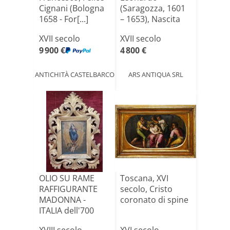
Cignani (Bologna
(Saragozza, 1601
1658 - For[...]
– 1653), Nascita
della [...]
XVII secolo
XVII secolo
9 900 €
4 800 €
ANTICHITÀ CASTELBARCO
ARS ANTIQUA SRL
OLIO SU RAME
Toscana, XVI
RAFFIGURANTE
secolo, Cristo
MADONNA -
coronato di spine
ITALIA dell'700