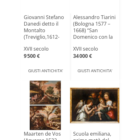
Giovanni Stefano
Alessandro Tiarini
Danedi detto il
(Bologna 1577 –
Montalto
1668) “San
(Treviglio,1612-
Domenico con la
Milano[...]
Ve[...]
XVII secolo
XVII secolo
9 500 €
34 000 €
GIUSTI ANTICHITA’
GIUSTI ANTICHITA’
Maarten de Vos
Scuola emiliana,