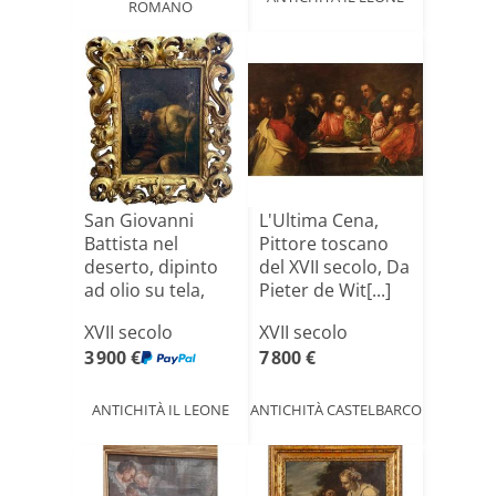
ROMANO
San Giovanni
L'Ultima Cena,
Battista nel
Pittore toscano
deserto, dipinto
del XVII secolo, Da
ad olio su tela,
Pieter de Wit[...]
XVII [...]
XVII secolo
XVII secolo
3 900 €
7 800 €
ANTICHITÀ IL LEONE
ANTICHITÀ CASTELBARCO