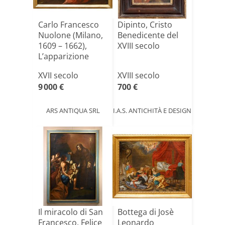
Carlo Francesco
Dipinto, Cristo
Nuolone (Milano,
Benedicente del
1609 – 1662),
XVIII secolo
L’apparizione
dell[...]
XVII secolo
XVIII secolo
9 000 €
700 €
ARS ANTIQUA SRL
I.A.S. ANTICHITÀ E DESIGN
Il miracolo di San
Bottega di Josè
Francesco, Felice
Leonardo