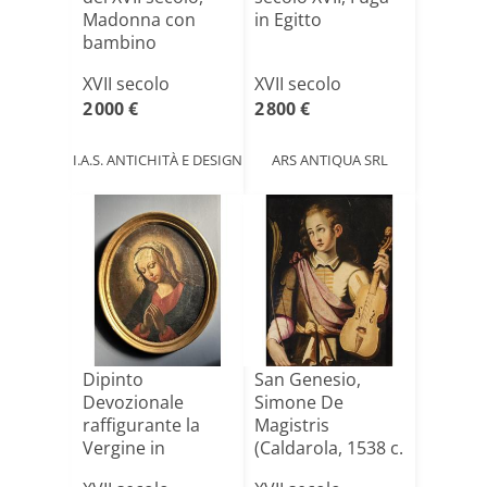
Madonna con
in Egitto
bambino
XVII secolo
XVII secolo
2 000 €
2 800 €
I.A.S. ANTICHITÀ E DESIGN
ARS ANTIQUA SRL
Dipinto
San Genesio,
Devozionale
Simone De
raffigurante la
Magistris
Vergine in
(Caldarola, 1538 c.
Preghiera – Olio
– 1613) o bo[...]