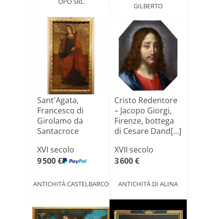
OPO SRL
GILBERTO
Sant'Agata,
Cristo Redentore
Francesco di
– Jacopo Giorgi,
Girolamo da
Firenze, bottega
Santacroce
di Cesare Dand[...]
(Venezia, 1516-
XVI secolo
XVII secolo
1[...]
9 500 €
3 600 €
ANTICHITÀ CASTELBARCO
ANTICHITÀ DI ALINA