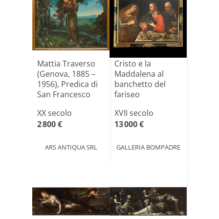
Mattia Traverso
Cristo e la
(Genova, 1885 –
Maddalena al
1956), Predica di
banchetto del
San Francesco
fariseo
a[...]
Simone”firmato
XX secolo
XVII secolo
da [...]
2 800 €
13 000 €
ARS ANTIQUA SRL
GALLERIA BOMPADRE