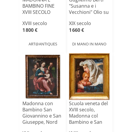
BAMBINO FINE
"Susanna e i
XVIII SECOLO
Vecchioni" Olio su
Tela X[...]
XVIII secolo
XIX secolo
1 800 €
1 660 €
ART@ANTIQUES
DI MANO IN MANO
Madonna con
Scuola veneta del
Bambino San
XVIII secolo,
Giovannino e San
Madonna col
Giuseppe, Nord
Bambino e San
Italia, X[...]
Giovann[...]