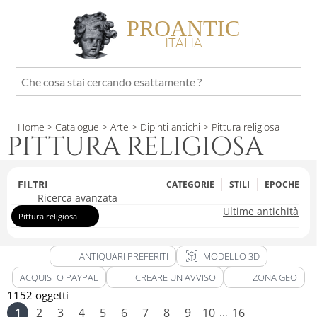
PROANTIC
ITALIA
Che
cosa
stai
Home
> Catalogue
> Arte
> Dipinti antichi
> Pittura religiosa
cercando
PITTURA RELIGIOSA
esattamente
?
FILTRI
CATEGORIE
STILI
EPOCHE
Ricerca avanzata
Ultime antichità
Pittura religiosa
view_in_ar
ANTIQUARI PREFERITI
MODELLO 3D
ACQUISTO PAYPAL
CREARE UN AVVISO
ZONA GEO
1152 oggetti
1
2
3
4
5
6
7
8
9
10
16
...