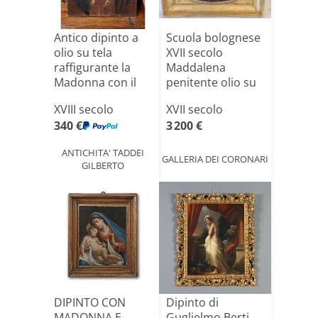
Antico dipinto a
Scuola bolognese
olio su tela
XVII secolo
raffigurante la
Maddalena
Madonna con il
penitente olio su
Bamb[...]
rame
XVIII secolo
XVII secolo
340 €
3 200 €
ANTICHITA' TADDEI
GALLERIA DEI CORONARI
GILBERTO
DIPINTO CON
Dipinto di
MADONNA E
Guglielmo Berti