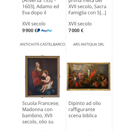
(Anversa 1532 -
prima metà del
1603), Adamo ed
XVII secolo, Sacra
Eva dopo il
Famiglia con S[...]
Peccat[...]
XVII secolo
XVII secolo
9 900 €
7 000 €
ANTICHITÀ CASTELBARCO
ARS ANTIQUA SRL
Scuola Francese;
Dipinto ad olio
Madonna con
raffigurante
bambino, XVII
scena biblica
secolo, olio su
tela