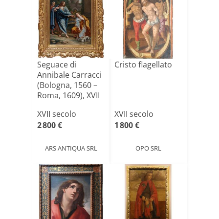
Seguace di
Cristo flagellato
Annibale Carracci
(Bologna, 1560 –
Roma, 1609), XVII
s[...]
XVII secolo
XVII secolo
2 800 €
1 800 €
ARS ANTIQUA SRL
OPO SRL