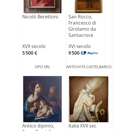
Nicolò Berettoni
San Rocco,
Francesco di
Girolamo da
Santacroce
(Venezia, 1516-
XVII secolo
XVI secolo
15[...]
5 500 €
9 500 €
OPO SRL
ANTICHITÀ CASTELBARCO
Antico dipinto,
Italia XVII sec