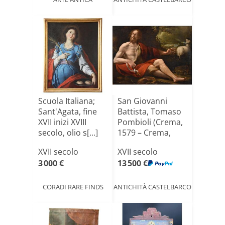
Scuola Italiana;
San Giovanni
Sant'Agata, fine
Battista, Tomaso
XVII inizi XVIII
Pombioli (Crema,
secolo, olio s[...]
1579 – Crema,
1636[...]
XVII secolo
XVII secolo
3 000 €
13 500 €
CORADI RARE FINDS
ANTICHITÀ CASTELBARCO