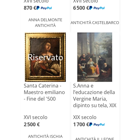
XVII secolo
XVII secolo
s[...]
870 €
6 500 €
ANNA DELMONTE
ANTICHITÀ CASTELBARCO
ANTICHITÀ
Riservato
Santa Caterina -
S.Anna e
Maestro emiliano
l’educazione della
- Fine del '500
Vergine Maria,
dipinto su tela, XIX
s[...]
XVI secolo
XIX secolo
2 500 €
1 700 €
ANTICHITÀ ISCHIA
ANTICHITÀ IL LEONE