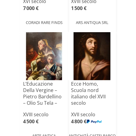
XVI secolo
XVIII secolo
7 000 €
1 500 €
CORADI RARE FINDS
ARS ANTIQUA SRL
L’Educazione
Ecce Homo,
Della Vergine –
Scuola nord
Pietro Bardellino
italiano del XVII
– Olio Su Tela –
secolo
X[...]
XVIII secolo
XVII secolo
4 500 €
4 800 €
ARTE ANTICA
ANTICHITÀ CASTELBARCO