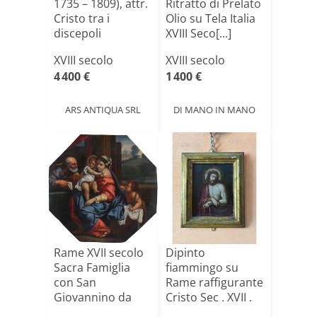
1735 – 1809), attr.
Ritratto di Prelato
Cristo tra i
Olio su Tela Italia
discepoli
XVIII Seco[...]
XVIII secolo
XVIII secolo
4 400 €
1 400 €
ARS ANTIQUA SRL
DI MANO IN MANO
Rame XVII secolo
Dipinto
Sacra Famiglia
fiammingo su
con San
Rame raffigurante
Giovannino da
Cristo Sec . XVII .
Carracci