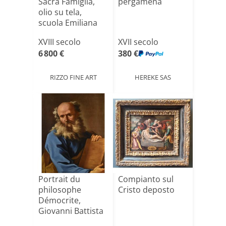
Sacra Famiglia,
pergamena
olio su tela,
scuola Emiliana
del[...]
XVIII secolo
XVII secolo
6 800 €
380 €
RIZZO FINE ART
HEREKE SAS
Portrait du
Compianto sul
philosophe
Cristo deposto
Démocrite,
Giovanni Battista
Beinaschi (Fo[...]