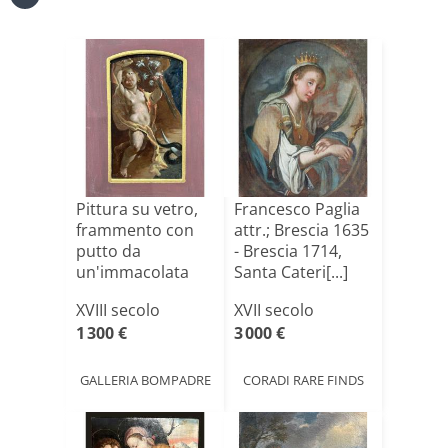
Pittura su vetro,
Francesco Paglia
frammento con
attr.; Brescia 1635
putto da
- Brescia 1714,
un'immacolata
Santa Cateri[...]
concezione[...]
XVIII secolo
XVII secolo
1 300 €
3 000 €
GALLERIA BOMPADRE
CORADI RARE FINDS