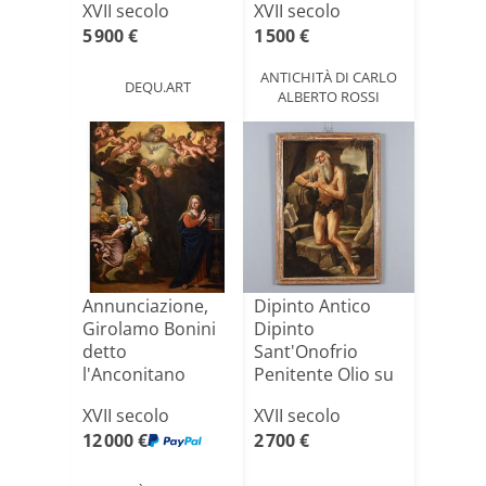
XVII secolo
XVII secolo
5 900 €
1 500 €
ANTICHITÀ DI CARLO
DEQU.ART
ALBERTO ROSSI
Annunciazione,
Dipinto Antico
Girolamo Bonini
Dipinto
detto
Sant'Onofrio
l'Anconitano
Penitente Olio su
(Ancona 1600 - [...]
Tela '600
XVII secolo
XVII secolo
12 000 €
2 700 €