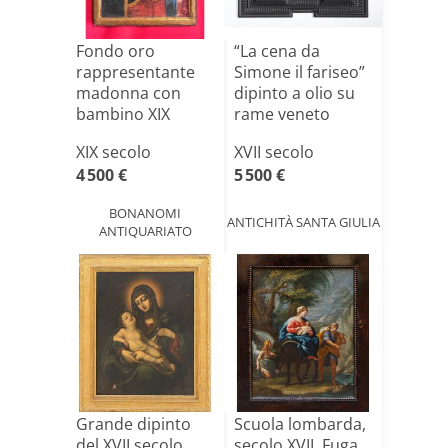
Fondo oro
“La cena da
rappresentante
Simone il fariseo”
madonna con
dipinto a olio su
bambino XIX
rame veneto
secolo
fiam[...]
XIX secolo
XVII secolo
4 500 €
5 500 €
BONANOMI
ANTICHITÀ SANTA GIULIA
ANTIQUARIATO
Grande dipinto
Scuola lombarda,
del XVII secolo,
secolo XVII, Fuga