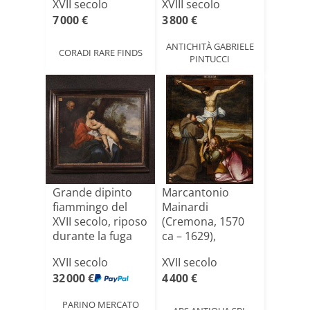
XVII secolo
XVIII secolo
7 000 €
3 800 €
ANTICHITÀ GABRIELE
CORADI RARE FINDS
PINTUCCI
Grande dipinto
Marcantonio
fiammingo del
Mainardi
XVII secolo, riposo
(Cremona, 1570
durante la fuga
ca – 1629),
[...]
Crocifissione
XVII secolo
XVII secolo
con[...]
32 000 €
4 400 €
PARINO MERCATO