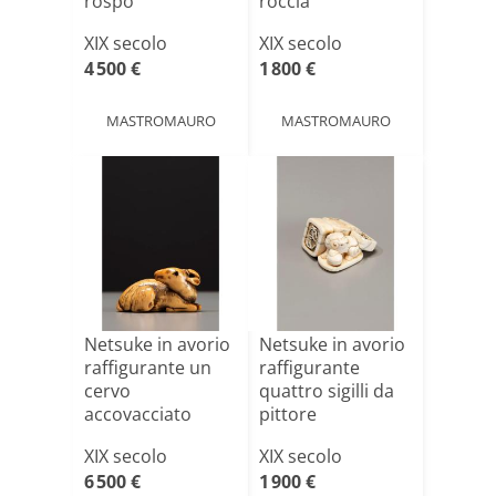
rospo
roccia
XIX secolo
XIX secolo
4 500 €
1 800 €
MASTROMAURO
MASTROMAURO
Netsuke in avorio
Netsuke in avorio
raffigurante un
raffigurante
cervo
quattro sigilli da
accovacciato
pittore
XIX secolo
XIX secolo
6 500 €
1 900 €