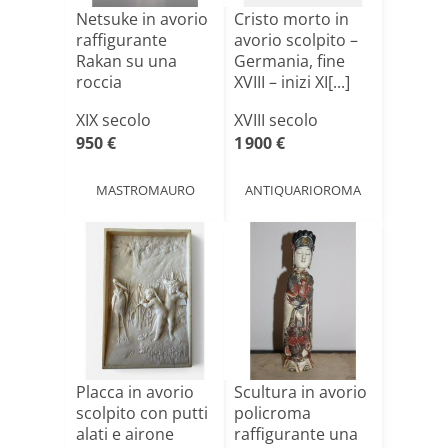
Netsuke in avorio
Cristo morto in
raffigurante
avorio scolpito –
Rakan su una
Germania, fine
roccia
XVIII – inizi XI[...]
XIX secolo
XVIII secolo
950 €
1 900 €
MASTROMAURO
ANTIQUARIOROMA
Placca in avorio
Scultura in avorio
scolpito con putti
policroma
alati e airone
raffigurante una