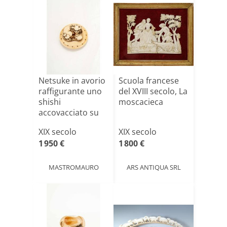
Netsuke in avorio
Scuola francese
raffigurante uno
del XVIII secolo, La
shishi
moscacieca
accovacciato su
un tamb[...]
XIX secolo
XIX secolo
1 950 €
1 800 €
MASTROMAURO
ARS ANTIQUA SRL