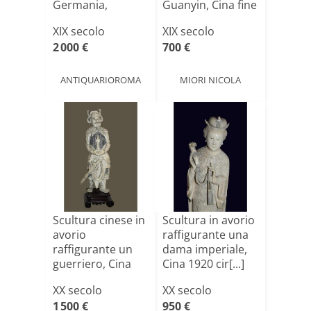
Germania,
Guanyin, Cina fine
seco[...]
[...]
XIX secolo
XIX secolo
2 000 €
700 €
ANTIQUARIOROMA
MIORI NICOLA
Scultura cinese in
Scultura in avorio
avorio
raffigurante una
raffigurante un
dama imperiale,
guerriero, Cina
Cina 1920 cir[...]
1920 ci[...]
XX secolo
XX secolo
1 500 €
950 €