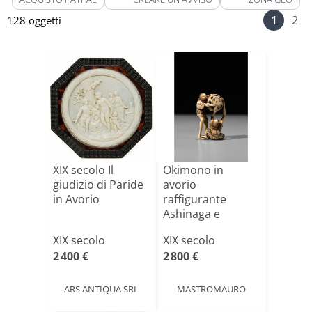
1
2
128 oggetti
XIX secolo Il
Okimono in
giudizio di Paride
avorio
in Avorio
raffigurante
Ashinaga e
Tenaga con
XIX secolo
XIX secolo
tamburo, fir[...]
2 400 €
2 800 €
ARS ANTIQUA SRL
MASTROMAURO