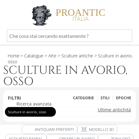
PROANTIC
ITALIA
Che
cosa
stai
Home
> Catalogue
> Arte
> Sculture antiche
> Sculture in avorio,
cercando
osso
esattamente
SCULTURE IN AVORIO,
?
OSSO
FILTRI
CATEGORIE
STILI
EPOCHE
Ricerca avanzata
Ultime antichità
Sculture in avorio, osso
view_in_ar
ANTIQUARI PREFERITI
MODELLO 3D
ACQUISTO PAYPAL
CREARE UN AVVISO
ZONA GEO