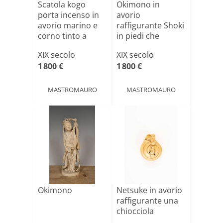
Scatola kogo
Okimono in
porta incenso in
avorio
avorio marino e
raffigurante Shoki
corno tinto a
in piedi che
simul[...]
trattiene un gr[...]
XIX secolo
XIX secolo
1 800 €
1 800 €
MASTROMAURO
MASTROMAURO
Okimono
Netsuke in avorio
raffigurante una
chiocciola