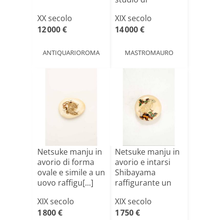
un’aragosta
XX secolo
XIX secolo
articolat[...]
12 000 €
14 000 €
ANTIQUARIOROMA
MASTROMAURO
Netsuke manju in
Netsuke manju in
avorio di forma
avorio e intarsi
ovale e simile a un
Shibayama
uovo raffigu[...]
raffigurante un
falco
XIX secolo
XIX secolo
1 800 €
1 750 €