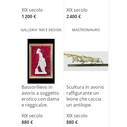
XIX secolo
XIX secolo
1 200 €
2 400 €
GALLERIA '900 E DESIGN
MASTROMAURO
Bassorilievo in
Scultura in avorio
avorio a soggetto
raffigurante un
erotico con dama
leone che caccia
e reggicalze.
un antilope.
XIX secolo
XIX secolo
880 €
880 €