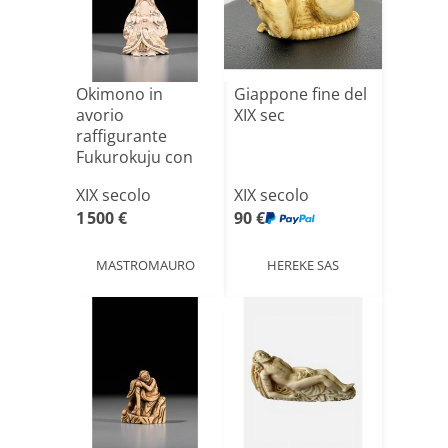
Okimono in
Giappone fine del
avorio
XIX sec
raffigurante
Fukurokuju con
decorazione in
XIX secolo
XIX secolo
oro
1 500 €
90 €
MASTROMAURO
HEREKE SAS