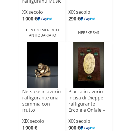
raffiguranti Musici
XX secolo
XIX secolo
1 000 €
290 €
CENTRO MERCATO
HEREKE SAS
ANTIQUARIATO
Netsuke in avorio
Placca in avorio
raffigurante una
incisa di Dieppe
scimmia con
raffigurante
frutto
Ercole e Onfale –
[...]
XIX secolo
XIX secolo
1 900 €
900 €