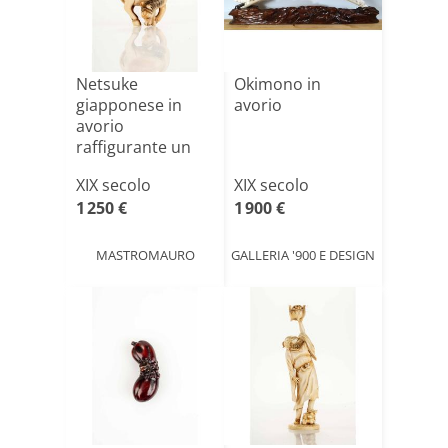
Netsuke
Okimono in
giapponese in
avorio
avorio
raffigurante un
cavallo
XIX secolo
XIX secolo
1 250 €
1 900 €
MASTROMAURO
GALLERIA '900 E DESIGN